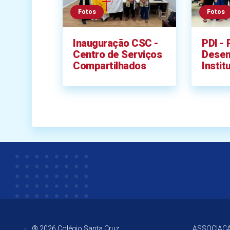
Fotos
Fotos
Inauguração CSC -
PDI - 
Centro de Serviços
Desen
Compartilhados
Instit
® 2026 Colégio Santa Cruz.
ASSOCIACA