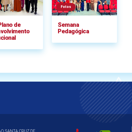
Fotos
Plano de
Semana
volvimento
Pedagógica
ucional
O SANTA CRUZ DE