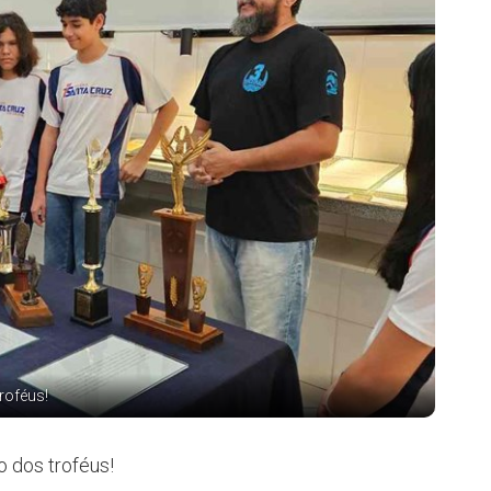
roféus!
o dos troféus!