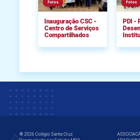
Fotos
Fotos
Inauguração CSC -
PDI - 
Centro de Serviços
Desen
Compartilhados
Instit
® 2026 Colégio Santa Cruz.
ASSOCIACA