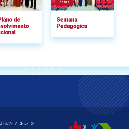
Fotos
Plano de
Semana
volvimento
Pedagógica
ucional
O SANTA CRUZ DE